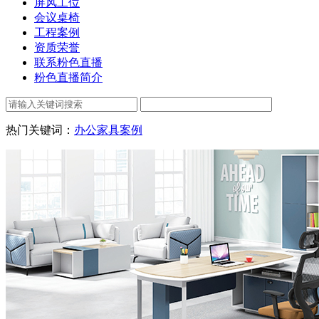
屏风工位
会议桌椅
工程案例
资质荣誉
联系粉色直播
粉色直播简介
热门关键词：
办公家具案例