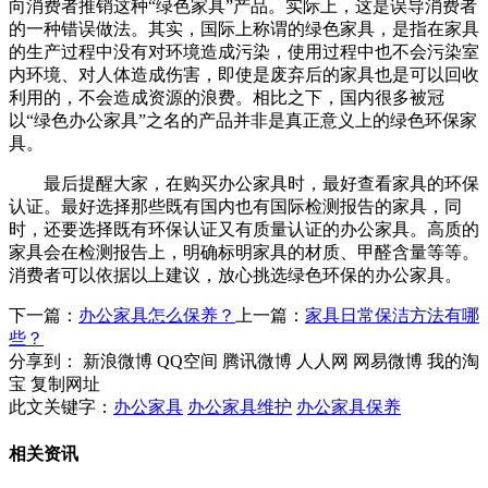
向消费者推销这种“绿色家具”产品。实际上，这是误导消费者
的一种错误做法。其实，国际上称谓的绿色家具，是指在家具
的生产过程中没有对环境造成污染，使用过程中也不会污染室
内环境、对人体造成伤害，即使是废弃后的家具也是可以回收
利用的，不会造成资源的浪费。相比之下，国内很多被冠
以“绿色办公家具”之名的产品并非是真正意义上的绿色环保家
具。
最后提醒大家，在购买办公家具时，最好查看家具的环保
认证。最好选择那些既有国内也有国际检测报告的家具，同
时，还要选择既有环保认证又有质量认证的办公家具。高质的
家具会在检测报告上，明确标明家具的材质、甲醛含量等等。
消费者可以依据以上建议，放心挑选绿色环保的办公家具。
下一篇：
办公家具怎么保养？
上一篇：
家具日常保洁方法有哪
些？
分享到：
新浪微博
QQ空间
腾讯微博
人人网
网易微博
我的淘
宝
复制网址
此文关键字：
办公家具
办公家具维护
办公家具保养
相关资讯