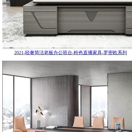
2021-轻奢简洁老板办公班台-粉色直播家具-罗密欧系列