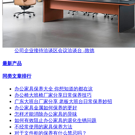
公司企业接待洽谈区会议洽谈台 -致德
最新产品
同类文章排行
办公家具保养大全 你想知道的都在这
办公椅大班椅厂家分享日常保养技巧
广东大班台厂家分享 老板大班台日常保养妙招
办公家具金属如何保养的更好
怎样才能消除办公家具的异味
如何有效阻止办公家具的退化生锈问题
不经常使用的家具保养方法
对于文件柜的保养有什么禁忌吗？