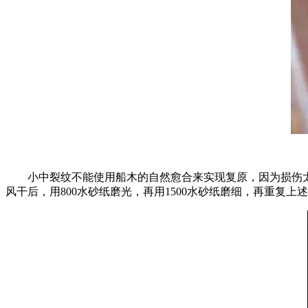
小中裂纹不能使用船木的自然愈合来实现复原，因为损伤太大，
风干后，用800水砂纸磨光，再用1500水砂纸磨细，再重复