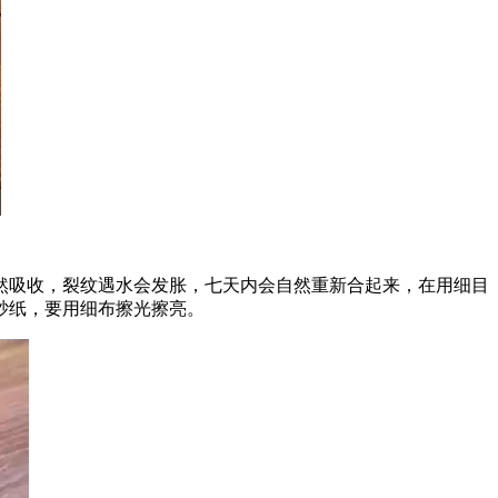
，裂纹遇水会发胀，七天内会自然重新合起来，在用细目
，要用细布擦光擦亮。