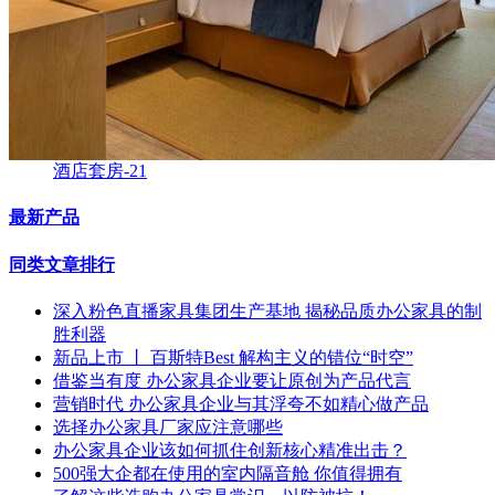
酒店套房-21
最新产品
同类文章排行
深入粉色直播家具集团生产基地 揭秘品质办公家具的制
胜利器
新品上市 丨 百斯特Best 解构主义的错位“时空”
借鉴当有度 办公家具企业要让原创为产品代言
营销时代 办公家具企业与其浮夸不如精心做产品
选择办公家具厂家应注意哪些
办公家具企业该如何抓住创新核心精准出击？
500强大企都在使用的室内隔音舱 你值得拥有