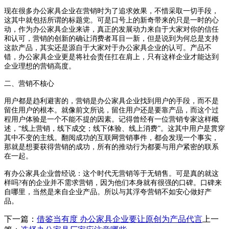
现在很多办公家具企业在营销时为了追求效果，不惜采取一切手段，
这其中就包括所谓的标题党。可是口号上的新奇带来的只是一时的心
动，作为办公家具企业来讲，真正的发展动力来自于大家对你的信任
和认可，营销的创新的确让消费者耳目一新，但是说到为何总是支持
这款产品，其实还是源自于大家对于办公家具企业的认可。产品不
错，办公家具企业更是将社会责任扛在肩上，只有这样企业才能达到
企业理想的营销高度。
二、营销不核心
用户都是趋利避害的，营销是办公家具企业找到用户的手段，而不是
留住用户的根本。就像前文所说，留住用户还是要靠产品，而这个过
程用户体验是一个不能不提的因素。记得曾经有一位营销专家这样概
述，“线上营销，线下成交；线下体验、线上消费”。这其中用户是贯穿
其中不变的主线。翻阅成功的互联网营销事件，都会发现一个事实，
那就是想要获得营销的成功，所有的推动行为都要与用户紧密的联系
在一起。
有办公家具企业曾经说：这个时代无营销等于无销售。可是真的就这
样吗?有的企业并不需求营销，因为他们本身就有很强的口碑。口碑来
自哪里，当然是来自企业产品。所以与其浮夸营销不如安心做好产
品。
下一篇：
借鉴当有度 办公家具企业要让原创为产品代言
上一